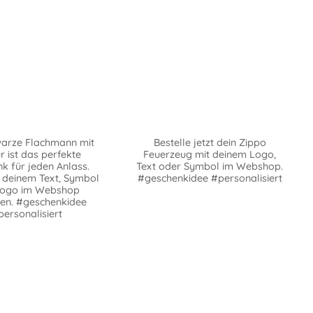
warze Flachmann mit
Bestelle jetzt dein Zippo
r ist das perfekte
Feuerzeug mit deinem Logo,
k für jeden Anlass.
Text oder Symbol im Webshop.
z deinem Text, Symbol
#geschenkidee #personalisiert
Logo im Webshop
ten. #geschenkidee
personalisiert