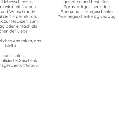
 Liebesschloss in
gestalten und bestellen.
rm wird mit Namen,
#gravur #geschenkidee
 und Wunschmotiv
#personalisiertegeschenke
isiert – perfekt als
#werbegeschenke #giveaway
k zur Hochzeit, zum
ag oder einfach als
chen der Liebe.
nliches Andenken, das
bleibt.
Liebesschloss
alisiertesGeschenk
tsgeschenk #Gravur