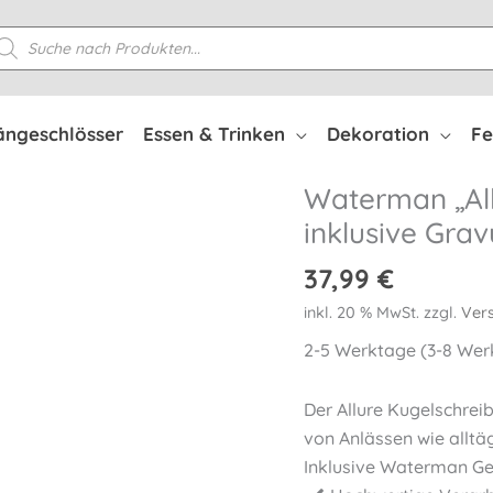
oducts
arch
ängeschlösser
Essen & Trinken
Dekoration
Fe
Waterman „All
inklusive Grav
37,99
€
inkl. 20 % MwSt.
zzgl.
Ver
2-5 Werktage (3-8 Werk
Der Allure Kugelschrei
von Anlässen wie alltä
Inklusive Waterman Ge