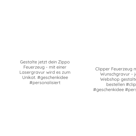
Gestalte jetzt dein Zippo
Feuerzeug - mit einer
Clipper Feuerzeug m
Lasergravur wird es zum
Wunschgravur - j
Unikat. #geschenkidee
Webshop gestalt
#personalisiert
bestellen #cli
#geschenkidee #pers