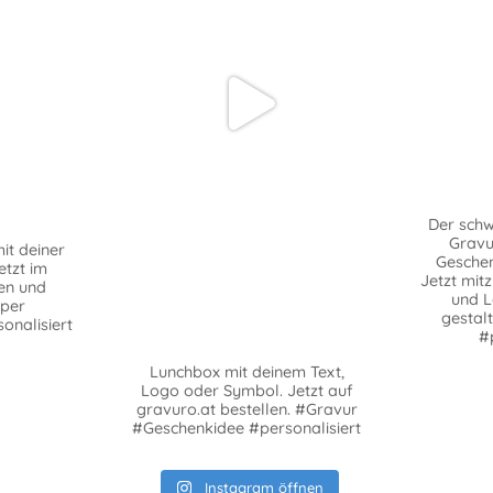
Der sch
Gravu
it deiner
Geschen
etzt im
Jetzt mit
en und
und 
pper
gestal
onalisiert
#
Lunchbox mit deinem Text,
Logo oder Symbol. Jetzt auf
gravuro.at bestellen. #Gravur
#Geschenkidee #personalisiert
Instagram öffnen