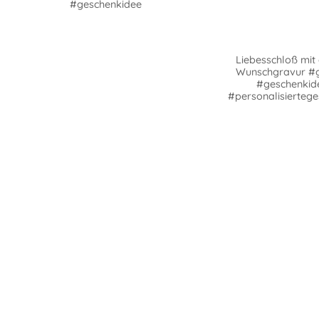
#geschenkidee
Liebesschloß mit 
Wunschgravur #
#geschenkid
#personalisierteg