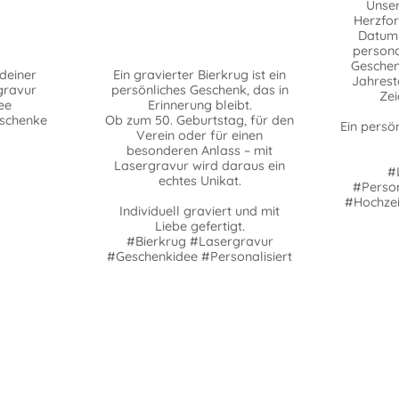
Unser
Herzfo
Datum
personal
Geschen
deiner
Ein gravierter Bierkrug ist ein
Jahrest
gravur
persönliches Geschenk, das in
Zei
ee
Erinnerung bleibt.
eschenke
Ob zum 50. Geburtstag, für den
Ein persö
Verein oder für einen
besonderen Anlass – mit
Lasergravur wird daraus ein
#
echtes Unikat.
#Person
#Hochzei
Individuell graviert und mit
Liebe gefertigt.
#Bierkrug #Lasergravur
#Geschenkidee #Personalisiert