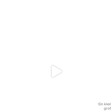
Ein klei
groß