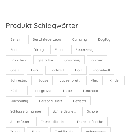
Produkt Schlagwörter
Benzin
Benzinfeuerzeug
Camping
DogTag
Edel
einfärbig
Essen
Feuerzeug
Frühstück
gestalten
Giveaway
Gravur
Gäste
Herz
Hochzeit
Holz
individuell
Jahrestag
Jause
Jausenbrett
Kind
Kinder
Küche
Lasergravur
Liebe
Lunchbox
Nachhaltig
Personalisiert
Reflects
Schlüsselanhänger
Schneidebrett
Schule
Sturmfeuer
Thermoflasche
Thermosflasche
Travel
Trinken
Trinkflasche
Valentinstag