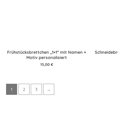
Frühstücksbrettchen „1×1“ mit Namen +
Schneidebre
Motiv personalisiert
15,00
€
1
2
3
→