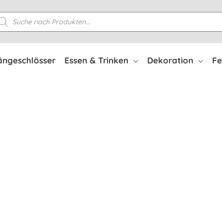
oducts
arch
ängeschlösser
Essen & Trinken
Dekoration
Fe