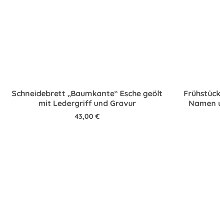
Schneidebrett „Baumkante“ Esche geölt
Frühstück
mit Ledergriff und Gravur
Namen u
43,00
€