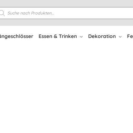
oducts
arch
ängeschlösser
Essen & Trinken
Dekoration
Fe