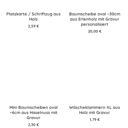
Platzkarte / Schriftzug aus
Baumscheibe oval ~30cm
Holz
aus Erlenholz mit Gravur
personalisiert
2,59
€
20,00
€
Mini Baumscheiben oval
Wäscheklammern XL aus
~6cm aus Haselnuss mit
Holz mit Gravur
Gravur
1,79
€
2,30
€