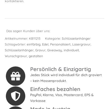
kontaktieren.
Das sagen Kunden über uns:
Artikelnummer:
KB11213
Kategorie:
Schlüsselanhänger
Schlagwörter:
einfärbig
,
Edel
,
Personalisiert
,
Lasergravur
,
Schlüsselanhänger
,
Gravur
,
Giveaway
,
individuell
,
Wunschgravur
,
gestalten
Persönlich & Einzigartig
Jedes Stück wird individuell für dich graviert
– kein Massenprodukt.
Einfaches bezahlen
PayPal, Klarna, Visa, Mastercard, EPS &
Vorkasse
Made in Austria