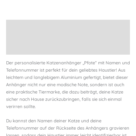
personalisiert
Menge
Beschreibung
Produktsicherheit
Informationen
Der personalisierte Katzenanhänger „Pfote“ mit Namen und
Telefonnummer ist perfekt für dein geliebtes Haustier! Aus
leichtem und langlebigem Aluminium gefertigt, bietet dieser
Anhänger nicht nur eine modische Note, sondern ist auch
eine praktische Tiermarke, die dazu beiträgt, deine Katze
sicher nach Hause zurückzubringen, falls sie sich einmal
verirren sollte.
Du kannst den Namen deiner Katze und deine
Telefonnummer auf der Rückseite des Anhängers gravieren
lassen, sodass dein Haustier immer leicht identifizierbar ist