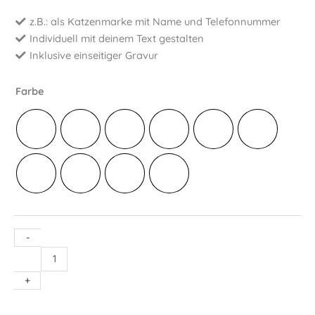
z.B.: als Katzenmarke mit Name und Telefonnummer
Individuell mit deinem Text gestalten
Inklusive einseitiger Gravur
Farbe
-
Katzenanhänger
Pfote
+
mit
Namen