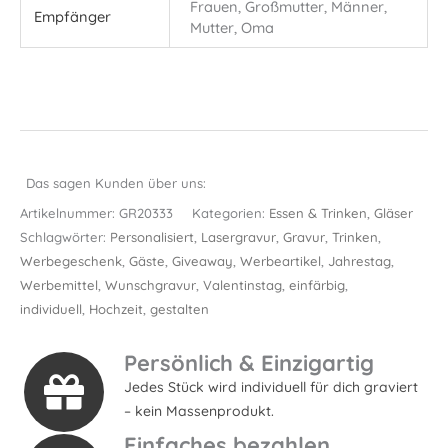
Frauen, Großmutter, Männer,
Empfänger
Mutter, Oma
Das sagen Kunden über uns:
Artikelnummer:
GR20333
Kategorien:
Essen & Trinken
,
Gläser
Schlagwörter:
Personalisiert
,
Lasergravur
,
Gravur
,
Trinken
,
Werbegeschenk
,
Gäste
,
Giveaway
,
Werbeartikel
,
Jahrestag
,
Werbemittel
,
Wunschgravur
,
Valentinstag
,
einfärbig
,
individuell
,
Hochzeit
,
gestalten
Persönlich & Einzigartig
Jedes Stück wird individuell für dich graviert
– kein Massenprodukt.
Einfaches bezahlen