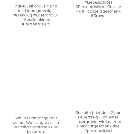
#Liebesschloss
Individuell graviert und
#PersonalisiertesGesche
mit Liebe gefertigt.
nk #Hochzeitsgeschenk
#Bierkrug #Lasergravur
#Gravur
#Geschenkidee
#Personalisiert
Gestalte jetzt dein Zippo
Feuerzeug - mit einer
Schlüsselanhänger mit
Lasergravur wird es zum
deiner Wunschgravur im
Unikat. #geschenkidee
Webshop gestalten und
#personalisiert
bestellen.