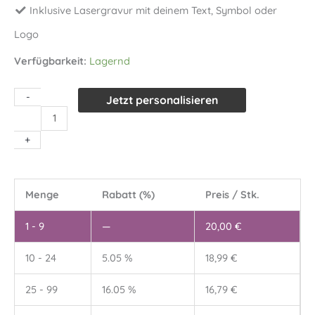
Inklusive Lasergravur mit deinem Text, Symbol oder
Logo
Verfügbarkeit:
Lagernd
-
Jetzt personalisieren
Untersetzer-
Set
+
"Slate"
mit
Wunschgravur
Menge
Rabatt (%)
Preis / Stk.
Menge
1 - 9
—
20,00
€
10 - 24
5.05 %
18,99
€
25 - 99
16.05 %
16,79
€