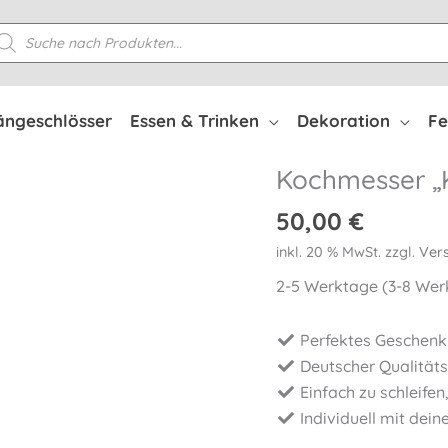
oducts
arch
ängeschlösser
Essen & Trinken
Dekoration
Fe
Kochmesser „K
50,00
€
inkl. 20 % MwSt.
zzgl.
Ver
2-5 Werktage (3-8 Werk
Perfektes Geschenk
Deutscher Qualitäts
Einfach zu schleife
Individuell mit dei