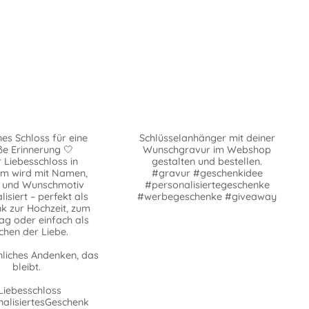
nes Schloss für eine
Schlüsselanhänger mit deiner
e Erinnerung 🤍
Wunschgravur im Webshop
 Liebesschloss in
gestalten und bestellen.
rm wird mit Namen,
#gravur #geschenkidee
 und Wunschmotiv
#personalisiertegeschenke
isiert – perfekt als
#werbegeschenke #giveaway
k zur Hochzeit, zum
ag oder einfach als
chen der Liebe.
nliches Andenken, das
bleibt.
Liebesschloss
alisiertesGeschenk