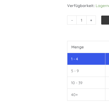
Verfügbarkeit:
Lagern
Kochmesser
-
+
"Kaiser"
mit
Gravur
personalisiert
Menge
Menge
1 - 4
5 - 9
10 - 39
40+