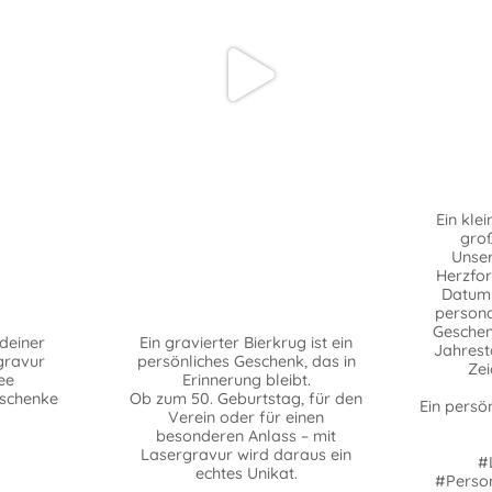
Ein klei
groß
Unser
Herzfo
Datum
personal
Geschen
deiner
Ein gravierter Bierkrug ist ein
Jahrest
gravur
persönliches Geschenk, das in
Zei
ee
Erinnerung bleibt.
eschenke
Ob zum 50. Geburtstag, für den
Ein persö
Verein oder für einen
besonderen Anlass – mit
Lasergravur wird daraus ein
#
echtes Unikat.
#Person