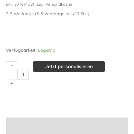
inkl. 20 % MwSt.
zzgl.
Versandkosten
2-5 Werktage (3-8 Werktage bei >10 Stk.)
Verfügbarkeit:
Lagernd
-
Jetzt personalisieren
Kinderbesteck
WMF
+
First
Lyric
ab
3
Jahre
inkl.
Beschreibung
Gravur