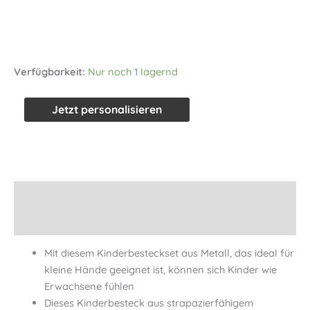
Verfügbarkeit:
Nur noch 1 lagernd
Kinderbesteck
Jetzt personalisieren
"MasterClass"
ab
5
Jahre
inkl.
Beschreibung
Gravur
Informationen
Menge
Mit diesem Kinderbesteckset aus Metall, das ideal für
kleine Hände geeignet ist, können sich Kinder wie
Erwachsene fühlen
Dieses Kinderbesteck aus strapazierfähigem