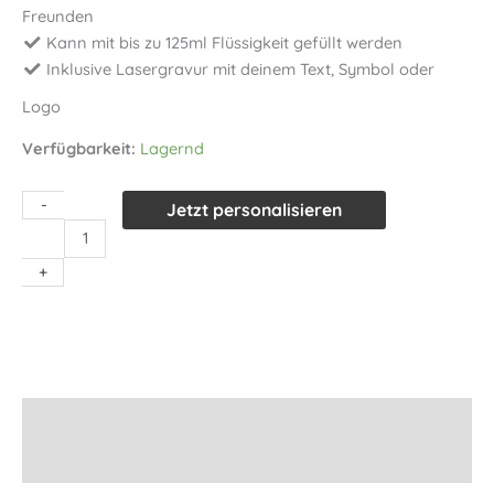
Freunden
Kann mit bis zu 125ml Flüssigkeit gefüllt werden
Inklusive Lasergravur mit deinem Text, Symbol oder
Logo
Verfügbarkeit:
Lagernd
-
Jetzt personalisieren
Flachmann
Rund
+
schwarz
mit
Gravur
Menge
Beschreibung
Informationen