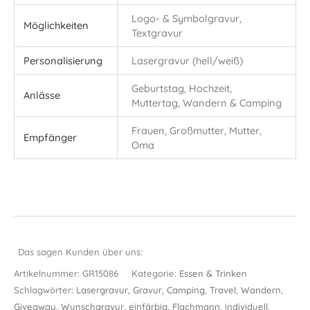
Logo- & Symbolgravur,
Möglichkeiten
Textgravur
Personalisierung
Lasergravur (hell/weiß)
Geburtstag, Hochzeit,
Anlässe
Muttertag, Wandern & Camping
Frauen, Großmutter, Mutter,
Empfänger
Oma
Das sagen Kunden über uns:
Artikelnummer:
GR15086
Kategorie:
Essen & Trinken
Schlagwörter:
Lasergravur
,
Gravur
,
Camping
,
Travel
,
Wandern
,
Giveaway
,
Wunschgravur
,
einfärbig
,
Flachmann
,
individuell
,