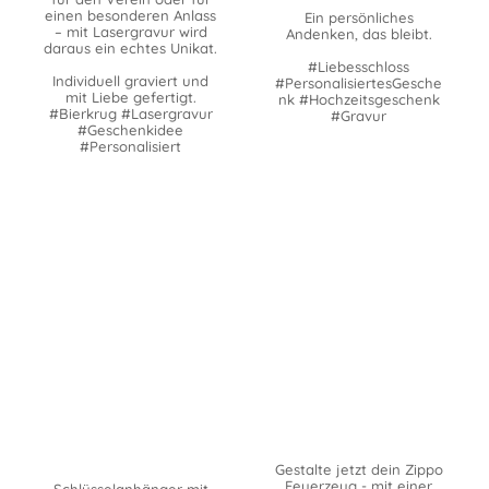
einen besonderen Anlass
Ein persönliches
– mit Lasergravur wird
Andenken, das bleibt.
daraus ein echtes Unikat.
#Liebesschloss
Individuell graviert und
#PersonalisiertesGesche
mit Liebe gefertigt.
nk #Hochzeitsgeschenk
#Bierkrug #Lasergravur
#Gravur
#Geschenkidee
#Personalisiert
Gestalte jetzt dein Zippo
Feuerzeug - mit einer