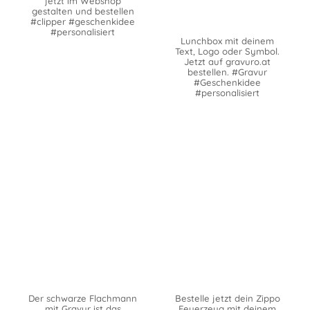
jetzt im Webshop
gestalten und bestellen
#clipper #geschenkidee
#personalisiert
Lunchbox mit deinem
Text, Logo oder Symbol.
Jetzt auf gravuro.at
bestellen. #Gravur
#Geschenkidee
#personalisiert
Der schwarze Flachmann
Bestelle jetzt dein Zippo
mit Gravur ist das
Feuerzeug mit deinem